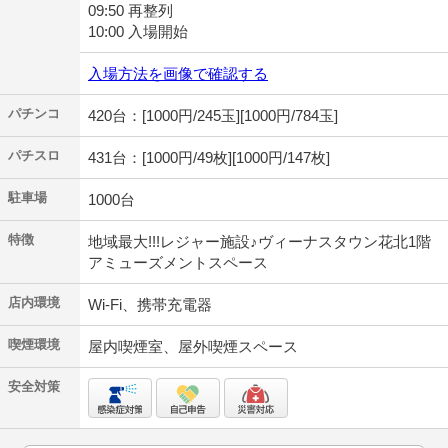
09:50 再整列
10:00 入場開始
入場方法を画像で確認する
パチンコ
420台：[1000円/245玉][1000円/784玉]
パチスロ
431台：[1000円/49枚][1000円/147枚]
駐車場
1000台
特徴
地域最大!!!レジャー施設♪ヴィーナスタウン花北1階
アミューズメントスペース
店内環境
Wi-Fi、携帯充電器
喫煙環境
屋内喫煙室、屋外喫煙スペース
安全対策