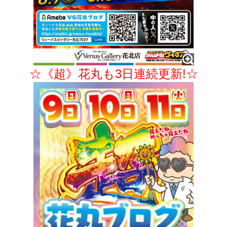
☆《超》花丸も3日連続更新!☆