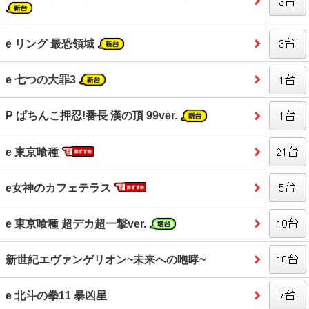
e リング 最恐領域
e 七つの大罪3
P ぱちんこ押忍!番長 漢の頂 99ver.
e 東京喰種
e女神のカフェテラス
e 東京喰種 超デカ超一撃ver.
新世紀エヴァンゲリオン~未来への咆哮~
e 北斗の拳11 暴凶星