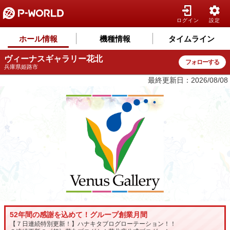
ログイン
設定
ホール情報
機種情報
タイムライン
ヴィーナスギャラリー花北
フォローする
兵庫県姫路市
最終更新日：2026/08/08
52年間の感謝を込めて！グループ創業月間
【７日連続特別更新！】ハナキタブログローテーション！！