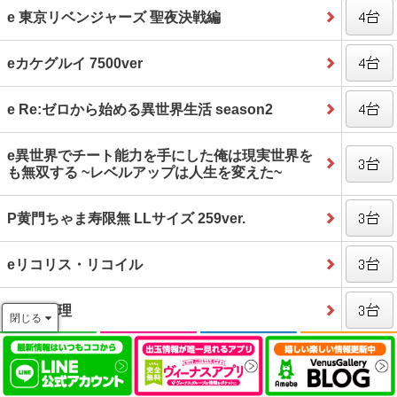
e 東京リベンジャーズ 聖夜決戦編
eカケグルイ 7500ver
e Re:ゼロから始める異世界生活 season2
e異世界でチート能力を手にした俺は現実世界を
も無双する ~レベルアップは人生を変えた~
P黄門ちゃま寿限無 LLサイズ 259ver.
eリコリス・リコイル
e虚構推理
閉じる
eF デッドマウント・デスプレイ 魂神9000