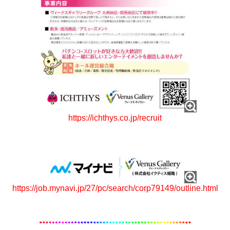
https://ichthys.co.jp/recruit
https://job.mynavi.jp/27/pc/search/corp79149/outline.html