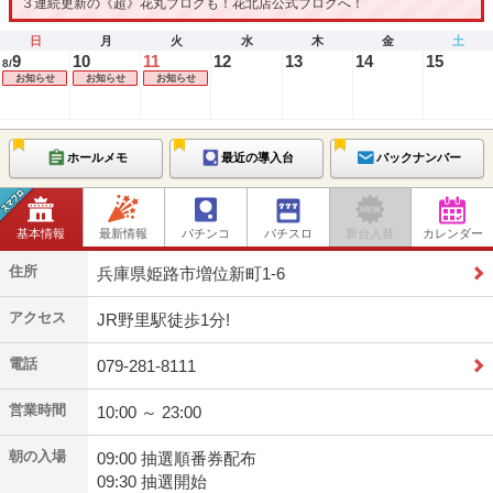
３連続更新の《超》花丸ブログも！花北店公式ブログへ！
日
月
火
水
木
金
土
9
10
11
12
13
14
15
8/
お知らせ
お知らせ
お知らせ
ホールメモ
最近の導入台
バックナンバー
基本情報
最新情報
パチンコ
パチスロ
新台入替
カレンダー
住所
兵庫県姫路市増位新町1-6
アクセス
JR野里駅徒歩1分!
電話
079-281-8111
営業時間
10:00 ～ 23:00
朝の入場
09:00 抽選順番券配布
09:30 抽選開始